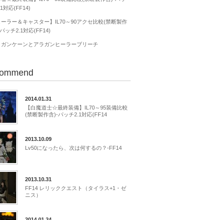
.1対応(FF14)
ーラー＆キャスター】IL70～90アクセ比較(禁断製作
-パッチ2.1対応(FF14)
ラガンケーンとアラガンヒーラーブリーチ
ommend
2014.01.31
【白魔道士☆最終装備】IL70～95装備比較
(禁断製作含)-パッチ2.1対応(FF14
2013.10.09
Lv50になったら、次は何するの？-FF14
2013.10.31
FF14 レリッククエスト（タイラス+1・ゼ
ニス）
2014.01.24