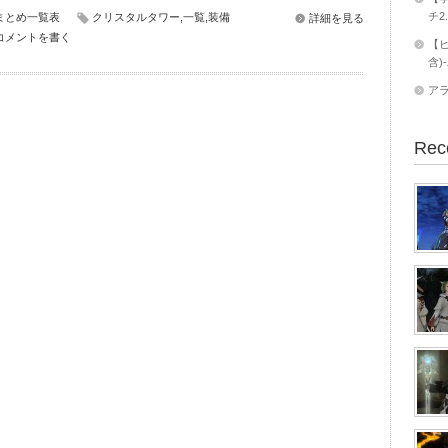
チ2
まとめ一覧表
クリスタルタワー
,
一覧
,
装備
詳細を見る
コメントを書く
【ヒ
含)
ア
Rec