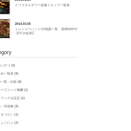
クリスタルタワー装備ドロップ一覧表
2014.03.05
トレジャーハントG5地図一覧 座標MAP付
【FF14金策】
egory
あいさつ
(2)
とめ一覧表
(9)
備一覧・比較
(6)
チーブメント報酬
(1)
ンフィグ＆設定
(1)
・ID攻略
(3)
会＆つどい
(1)
にょごにょ
(2)