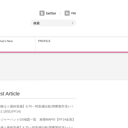
hat’s New
PROFILE
st Article
喚士☆最終装備】IL70～95装備比較(禁断製作含)-パ
2.1対応(FF14)
ジャーハントG5地図一覧 座標MAP付【FF14金策】
者☆最終装備】IL70～95装備比較(禁断製作含)-パッ