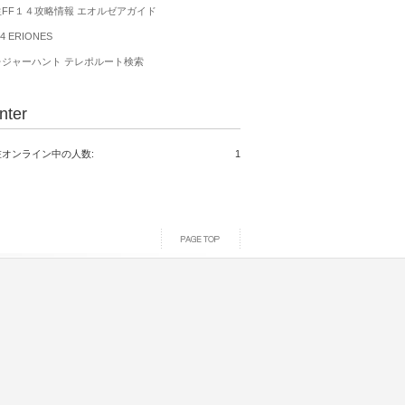
生FF１４攻略情報 エオルゼアガイド
4 ERIONES
レジャーハント テレポルート検索
nter
在オンライン中の人数:
1