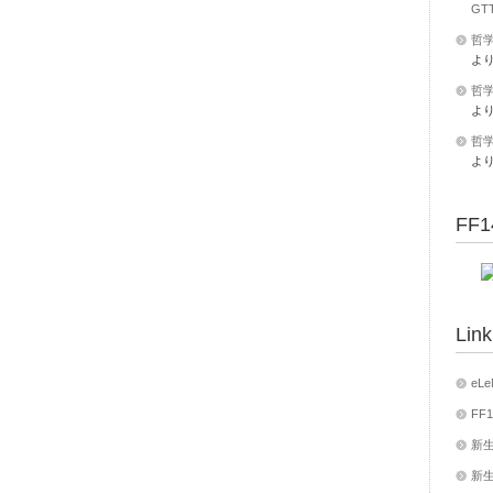
GT
哲学
よ
哲学
よ
哲学
よ
FF1
Link
eLe
FF1
新生
新生