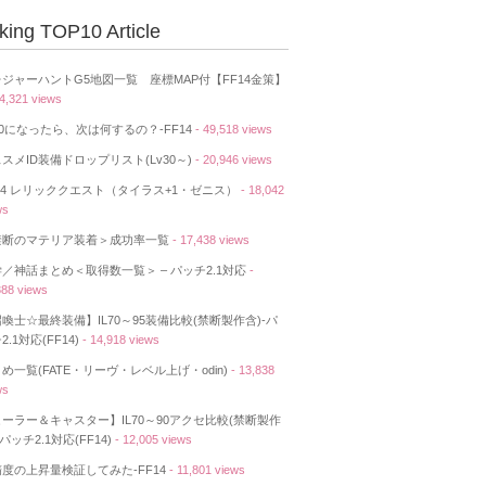
king TOP10 Article
ジャーハントG5地図一覧 座標MAP付【FF14金策】
74,321 views
50になったら、次は何するの？-FF14
- 49,518 views
スメID装備ドロップリスト(Lv30～)
- 20,946 views
14 レリッククエスト（タイラス+1・ゼニス）
- 18,042
ws
禁断のマテリア装着＞成功率一覧
- 17,438 views
／神話まとめ＜取得数一覧＞ – パッチ2.1対応
-
388 views
喚士☆最終装備】IL70～95装備比較(禁断製作含)-パ
2.1対応(FF14)
- 14,918 views
め一覧(FATE・リーヴ・レベル上げ・odin)
- 13,838
ws
ーラー＆キャスター】IL70～90アクセ比較(禁断製作
-パッチ2.1対応(FF14)
- 12,005 views
度の上昇量検証してみた-FF14
- 11,801 views