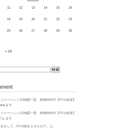
11
12
13
14
15
16
18
19
20
21
22
23
25
26
27
28
29
30
« 3月
ment
ジャーハントG5地図一覧 座標MAP付【FF14金策】
ura
より
ジャーハントG5地図一覧 座標MAP付【FF14金策】
てん
より
じめまして。FF14新生エオルゼア。
に