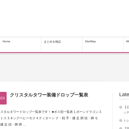
Home
SiteMap
W
まとめ＆検証
Late
クリスタルタワー装備ドロップ一覧表
/24
【召
スタルタワードロップ一覧表です！ ■ボス別一覧表 1.ボーンドラゴン 2.
ッチ
トス 3.キングベヒーモス 4.ティターン ナ・戦 手・腰 足 胴 頭・脚 モ
トレ
腰 足 頭・脚 胴 …
【学