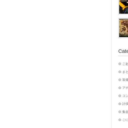
Cat
ご
ま
装
ア
コ
討伐
集
ご