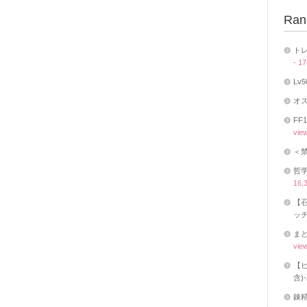
Ran
トレ
- 1
Lv
オス
FF
vie
＜
哲学
16,
【召
ッチ
まと
vie
【ヒ
含)
錬精