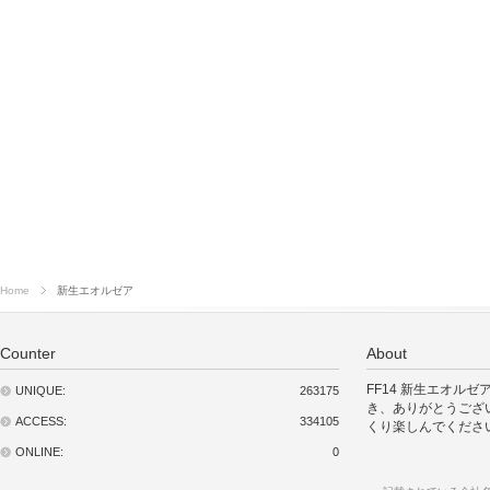
Home
新生エオルゼア
Counter
About
FF14 新生エオル
UNIQUE:
263175
き、ありがとうござ
ACCESS:
334105
くり楽しんでくださ
ONLINE:
0