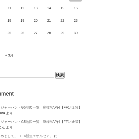
11
12
13
14
15
16
18
19
20
21
22
23
25
26
27
28
29
30
« 3月
ment
ジャーハントG5地図一覧 座標MAP付【FF14金策】
ura
より
ジャーハントG5地図一覧 座標MAP付【FF14金策】
てん
より
じめまして。FF14新生エオルゼア。
に