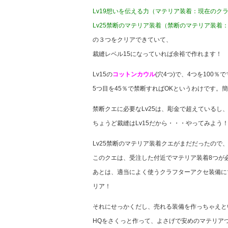
Lv19想いを伝える力（マテリア装着：現在のク
Lv25禁断のマテリア装着（禁断のマテリア装着
の３つをクリアできていて、
裁縫レベル15になっていれば余裕で作れます！
Lv15の
コットンカウル
(穴4つ)で、4つを100
5つ目を45％で禁断すればOKというわけです。
禁断クエに必要なLv25は、彫金で超えているし
ちょうど裁縫はLv15だから・・・やってみよう
Lv25禁断のマテリア装着クエがまだだったので
このクエは、受注した付近でマテリア装着8つが
あとは、適当によく使うクラフターアクセ装備に
リア！
それにせっかくだし、売れる装備を作っちゃえと
HQをさくっと作って、よさげで安めのマテリア