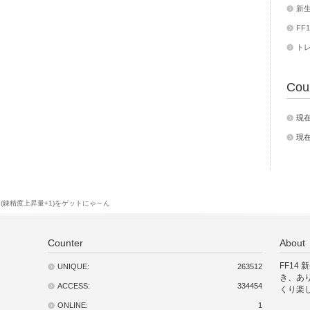
新
FF1
ト
Cou
現在
現
(錬精度上昇量+1)をゲットにゃ～ん
Counter
About
FF14
UNIQUE:
263512
き、あ
ACCESS:
334454
くり楽
ONLINE:
1