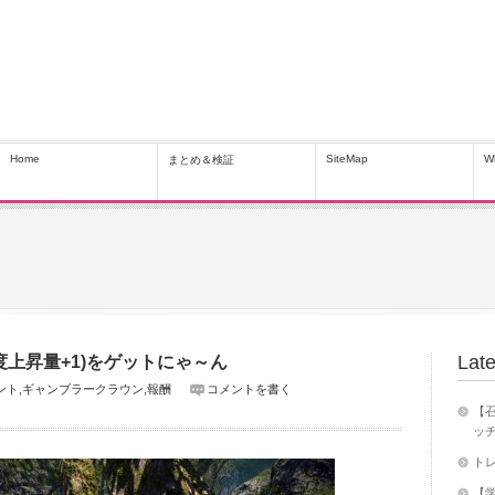
Home
SiteMap
W
まとめ＆検証
Late
上昇量+1)をゲットにゃ～ん
ント
,
ギャンブラークラウン
,
報酬
コメントを書く
【召
ッチ
トレ
【学