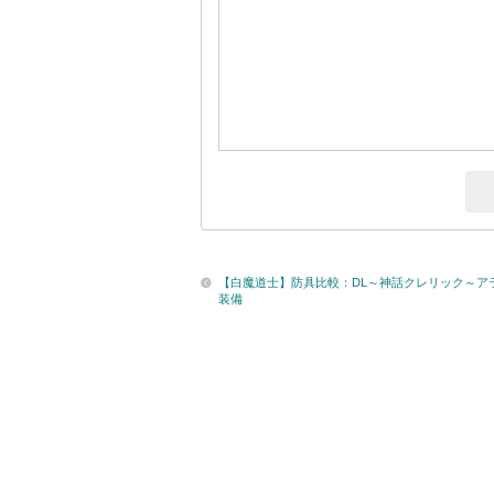
【白魔道士】防具比較：DL～神話クレリック～ア
装備