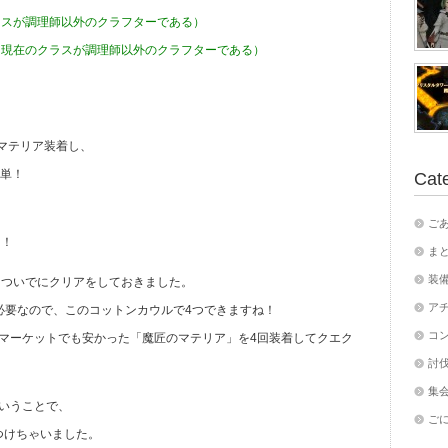
ラスが調理師以外のクラフターである）
：現在のクラスが調理師以外のクラフターである）
％でマテリア装着し、
簡単！
Cat
、
ご
！！
ま
装
、ついでにクリアをしておきました。
ア
必要なので、このコットンカウルで4つできますね！
コ
マーケットでも安かった「魔匠のマテリア」を4回装着してクエク
討伐
集
いうことで、
ご
つけちゃいました。