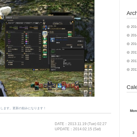
Arc
20
20
20
20
20
20
Cal
いします。更新の励みになります！
Mon
DATE：
2013.11.19 (Tue) 02:27
UPDATE：2014.02.15 (Sat)
3