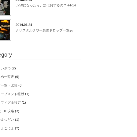
Lv50になったら、次は何するの？-FF14
2014.01.24
クリスタルタワー装備ドロップ一覧表
egory
あいさつ
(2)
とめ一覧表
(9)
備一覧・比較
(6)
チーブメント報酬
(1)
ンフィグ＆設定
(1)
・ID攻略
(3)
会＆つどい
(1)
にょごにょ
(2)