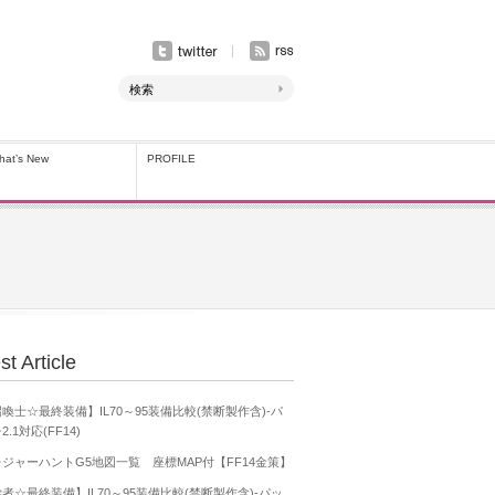
hat’s New
PROFILE
st Article
喚士☆最終装備】IL70～95装備比較(禁断製作含)-パ
2.1対応(FF14)
ジャーハントG5地図一覧 座標MAP付【FF14金策】
者☆最終装備】IL70～95装備比較(禁断製作含)-パッ