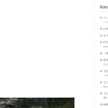
Ran
トレ
- 1
Lv
オス
FF
vie
＜
哲学
16,
【召
ッチ
まと
vie
【ヒ
含)
錬精