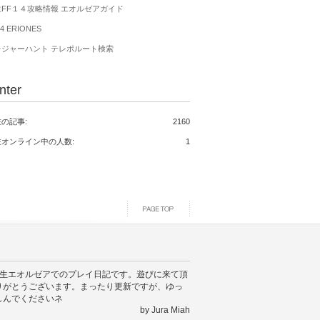
生FF１４攻略情報 エオルゼアガイド
4 ERIONES
レジャーハント テレポルート検索
nter
の記事:
2160
在オンライン中の人数:
1
 新生エオルゼアでのプレイ日記です。遊びに来て頂
りがとうございます。まったり更新ですが、ゆっ
しんでくださいネ
by Jura Miah