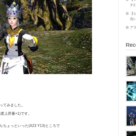
チ2
【ヒ
含)
ア
Rec
ってみました。
精度上昇量+1)です。
らちょっといった(X23 Y13)ところで