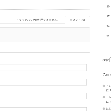
10
17
トラックバックは利用できません。
コメント (0)
24
31
検索:
Com
トレ
に
J
トレ
に
は