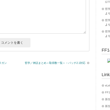
GT
哲学
よ
哲学
よ
哲学
よ
FF1
ラガン
哲学／神話まとめ＜取得数一覧＞ – パッチ2.1対応
Link
eLe
FF1
新生
新生