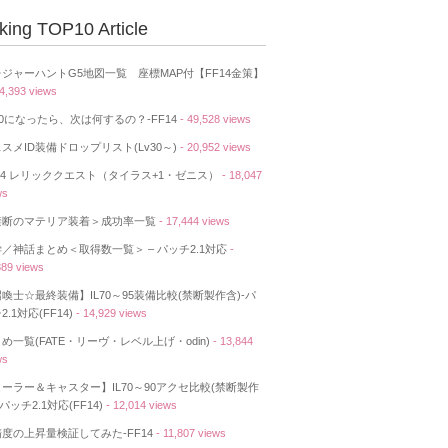
king TOP10 Article
ジャーハントG5地図一覧 座標MAP付【FF14金策】
74,393 views
50になったら、次は何するの？-FF14
- 49,528 views
スメID装備ドロップリスト(Lv30～)
- 20,952 views
14 レリッククエスト（タイラス+1・ゼニス）
- 18,047
ws
禁断のマテリア装着＞成功率一覧
- 17,444 views
／神話まとめ＜取得数一覧＞ – パッチ2.1対応
-
389 views
喚士☆最終装備】IL70～95装備比較(禁断製作含)-パ
2.1対応(FF14)
- 14,929 views
め一覧(FATE・リーヴ・レベル上げ・odin)
- 13,844
ws
ーラー＆キャスター】IL70～90アクセ比較(禁断製作
-パッチ2.1対応(FF14)
- 12,014 views
度の上昇量検証してみた-FF14
- 11,807 views