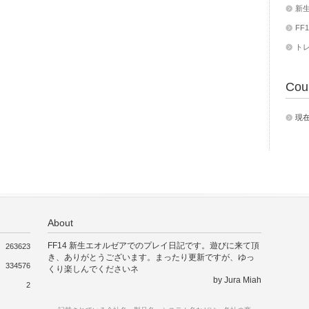
新
FF1
ト
Cou
現
About
FF14 新生エオルゼアでのプレイ日記です。遊びに来て頂
263623
き、ありがとうございます。まったり更新ですが、ゆっ
334576
くり楽しんでくださいネ
by Jura Miah
2