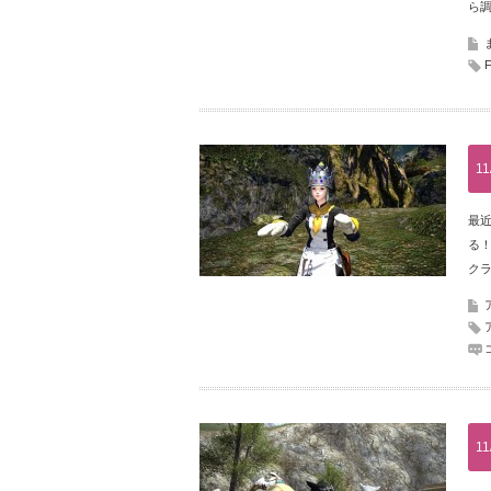
ら
11
最
る
クラ
11