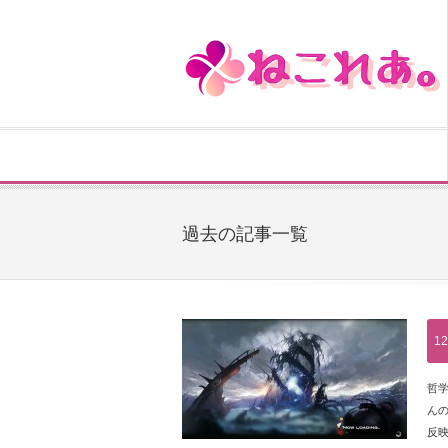
過去の記事一覧
12
哲
んの
反映