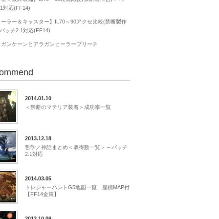
.1対応(FF14)
ーラー＆キャスター】IL70～90アクセ比較(禁断製作
-パッチ2.1対応(FF14)
ラガンケーンとアラガンヒーラーブリーチ
ommend
2014.01.10
＜禁断のマテリア装着＞成功率一覧
2013.12.18
哲学／神話まとめ＜取得数一覧＞ – パッチ
2.1対応
2014.03.05
トレジャーハントG5地図一覧 座標MAP付
【FF14金策】
2013.10.09