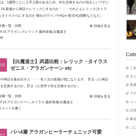
話は、1週間ごとに入手上限があるため、何を交換するのか悩ましいですに
 DL装備から神話クレリックにするのか・・・それともレリック(タイラ
をタイラス+1にするのか 憧れのヴァンヤHQか新式HQ禁断などなど。
装備一覧・比較
詳細を見る
FF14
,
アラガン
,
クレリック
,
最終装備
,
白魔道士
2件
Cat
【白魔道士】武器比較：レリック・タイラス
/15
ゼニス・アラガンケーン etc
ご
ま
学や神話を集め出すと・・・色々次の装備が気になります。 貯まった神話
装
何を交換するのか。貯まった哲学で何を交換するのか。
ア
装備一覧・比較
詳細を見る
コ
FF14
,
アラガンケーン
,
タイラス
,
最終装備
,
白魔道士
コメントを書く
討伐
集
ご
バハ4層 アラガンヒーラーチュニック可愛
/12