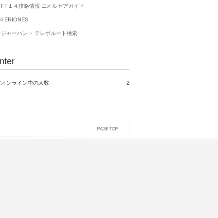
生FF１４攻略情報 エオルゼアガイド
4 ERIONES
レジャーハント テレポルート検索
nter
在オンライン中の人数:
2