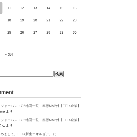
11
12
13
14
15
16
18
19
20
21
22
23
25
26
27
28
29
30
« 3月
ment
ジャーハントG5地図一覧 座標MAP付【FF14金策】
ura
より
ジャーハントG5地図一覧 座標MAP付【FF14金策】
てん
より
じめまして。FF14新生エオルゼア。
に