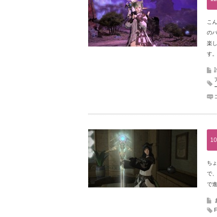
こん
の
楽
す
10
ちょ
で、
で