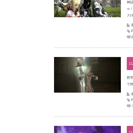
神
ゃ！
ス)
11
哲
で
11