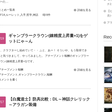
調べた…
チ2
まとめ一覧表
詳細を見る
【ヒ
FF14
,
ルーレット
,
入手
,
哲学
,
神話
8件
含)
ア
ギャンブラークラウン(錬精度上昇量+1)をゲ
Rec
/19
ットにゃ～ん
近、クラフターし始めていて・・ ふと、あー！ そういや、もう取得でき
！と気づきまして、やってみました。 アチーブメント報酬のギャンブラー
ウン(錬精度上昇量+1)です。
アチーブメント報酬
詳細を見る
アチーブメント
,
ギャンブラークラウン
,
報酬
コメントを書く
【白魔道士】防具比較：DL～神話クレリック
/17
～アラガン装備