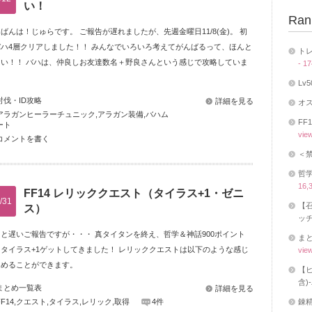
い！
Ran
ばんは！じゅらです。 ご報告が遅れましたが、先週金曜日11/8(金)。 初
バハ4層クリアしました！！ みんなでいろいろ考えてがんばるって、ほんと
トレ
しい！！ バハは、仲良しお友達数名＋野良さんという感じで攻略していま
- 1
。
Lv
討伐・ID攻略
詳細を見る
オス
アラガンヒーラーチュニック
,
アラガン装備
,
バハム
FF
ート
vie
コメントを書く
＜
哲学
16,
FF14 レリッククエスト（タイラス+1・ゼニ
/31
【召
ス）
ッチ
と遅いご報告ですが・・・ 真タイタンを終え、哲学＆神話900ポイント
まと
タイラス+1ゲットしてきました！ レリッククエストは以下のような感じ
vie
進めることができます。
【ヒ
含)
まとめ一覧表
詳細を見る
FF14
,
クエスト
,
タイラス
,
レリック
,
取得
4件
錬精