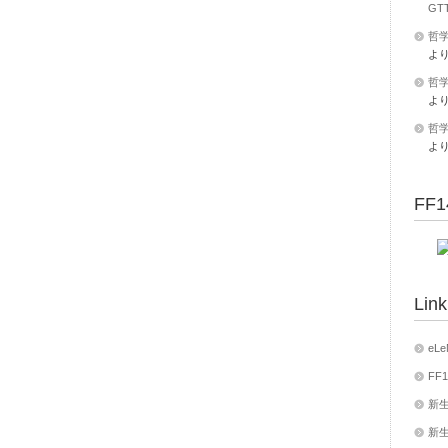
GT
哲学
よ
哲学
よ
哲学
よ
FF1
Link
eLe
FF1
新生
新生