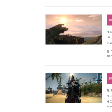
10
ゆる
htt
すｗ
10
先
う
過
バ