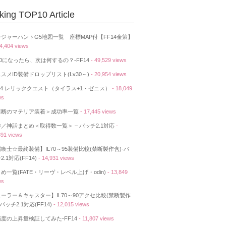
king TOP10 Article
ジャーハントG5地図一覧 座標MAP付【FF14金策】
74,404 views
50になったら、次は何するの？-FF14
- 49,529 views
スメID装備ドロップリスト(Lv30～)
- 20,954 views
14 レリッククエスト（タイラス+1・ゼニス）
- 18,049
ws
禁断のマテリア装着＞成功率一覧
- 17,445 views
／神話まとめ＜取得数一覧＞ – パッチ2.1対応
-
391 views
喚士☆最終装備】IL70～95装備比較(禁断製作含)-パ
2.1対応(FF14)
- 14,931 views
め一覧(FATE・リーヴ・レベル上げ・odin)
- 13,849
ws
ーラー＆キャスター】IL70～90アクセ比較(禁断製作
-パッチ2.1対応(FF14)
- 12,015 views
度の上昇量検証してみた-FF14
- 11,807 views