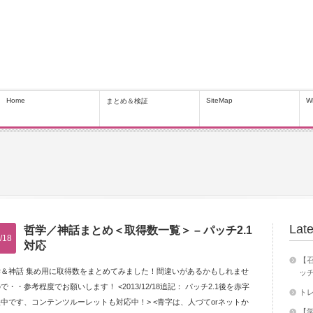
Home
SiteMap
W
まとめ＆検証
Late
哲学／神話まとめ＜取得数一覧＞ – パッチ2.1
/18
対応
【召
学＆神話 集め用に取得数をまとめてみました！間違いがあるかもしれませ
ッチ
で・・参考程度でお願いします！ <2013/12/18追記： パッチ2.1後を赤字
トレ
中です、コンテンツルーレットも対応中！> <青字は、人づてorネットか
【学