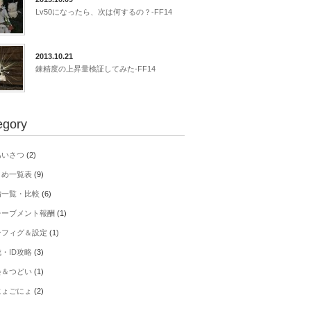
Lv50になったら、次は何するの？-FF14
2013.10.21
錬精度の上昇量検証してみた-FF14
egory
あいさつ
(2)
とめ一覧表
(9)
備一覧・比較
(6)
チーブメント報酬
(1)
ンフィグ＆設定
(1)
・ID攻略
(3)
会＆つどい
(1)
にょごにょ
(2)