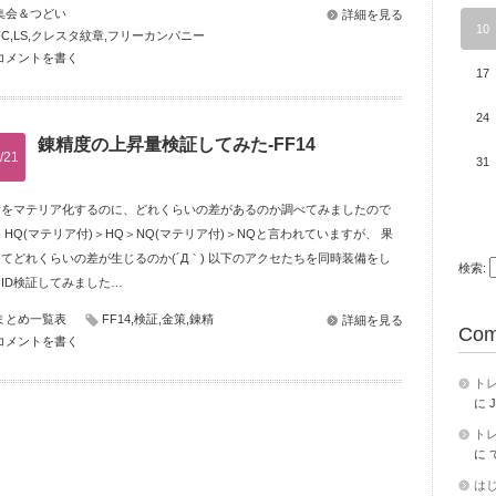
集会＆つどい
詳細を見る
10
FC
,
LS
,
クレスタ紋章
,
フリーカンパニー
コメントを書く
17
24
錬精度の上昇量検証してみた-FF14
/21
31
備をマテリア化するのに、どれくらいの差があるのか調べてみましたので
 HQ(マテリア付)＞HQ＞NQ(マテリア付)＞NQと言われていますが、 果
てどれくらいの差が生じるのか(´Д｀) 以下のアクセたちを同時装備をし
検索:
ID検証してみました…
まとめ一覧表
FF14
,
検証
,
金策
,
錬精
詳細を見る
Com
コメントを書く
トレ
に
J
トレ
に
は