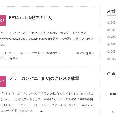
Arc
FF14エオルゼアの巨人
/27
20
20
キャラグランプリ2013に巨人くんがいるのをご存知でしょうか？ｗ
20
p://www.yurugp.jp/entry_detail.php?id=1456 是非とも当選して欲しいもので
 あ。
20
20
ごにょごにょ
FF14
,
エオルゼア
,
進撃の巨人
詳細を見る
コメントを書く
20
Cal
フリーカンパニー(FC)のクレスタ紋章
/24
日インしたら、フリカンの一人が 「ランク4になったで！クレスタ作れるよ
Mon
になった！」 と教えてくれまして、2時間くらいクレスタ紋章作りの時間を
ごしました・・・ｗ ハートにモーグリにしたかったんですが、 一人のメン
ーにハート拒否されたので・・・…
3