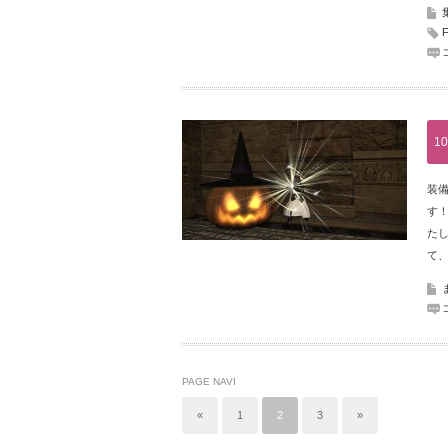
10
装
す！
たし
て、
PAGE NAVI
«
1
2
3
»