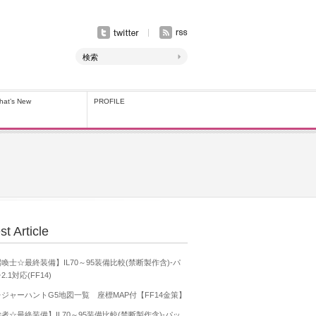
hat’s New
PROFILE
st Article
喚士☆最終装備】IL70～95装備比較(禁断製作含)-パ
2.1対応(FF14)
ジャーハントG5地図一覧 座標MAP付【FF14金策】
者☆最終装備】IL70～95装備比較(禁断製作含)-パッ