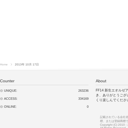
Home
2013年 10月 17日
Counter
About
FF14 新生エオル
UNIQUE:
263236
き、ありがとうござ
ACCESS:
334169
くり楽しんでくださ
ONLINE:
0
記載されている会社
標、または登録商標
Copyright (C) 2010 
All Rights Reserved.