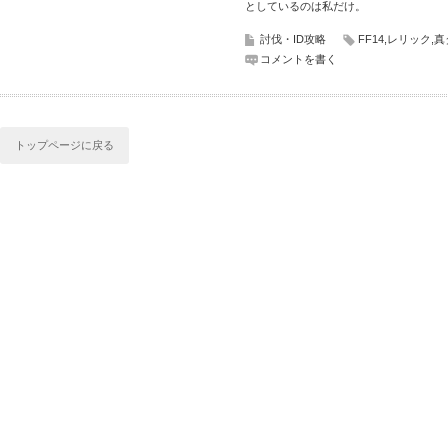
としているのは私だけ。
討伐・ID攻略
FF14
,
レリック
,
真
コメントを書く
トップページに戻る